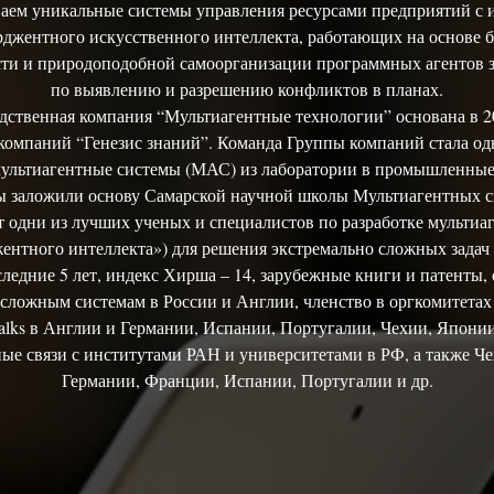
аем уникальные системы управления ресурсами предприятий с 
рджентного искусственного интеллекта, работающих на основе б
ти и природоподобной самоорганизации программных агентов з
по выявлению и разрешению конфликтов в планах.
ственная компания “Мультиагентные технологии” основана в 20
компаний “Генезис знаний”. Команда Группы компаний стала од
мультиагентные системы (МАС) из лаборатории в промышленны
ы заложили основу Самарской научной школы Мультиагентных с
т одни из лучших ученых и специалистов по разработке мультиа
ентного интеллекта») для решения экстремально сложных задач
следние 5 лет, индекс Хирша – 14, зарубежные книги и патенты,
сложным системам в России и Англии, членство в оргкомитета
Talks в Англии и Германии, Испании, Португалии, Чехии, Япони
ые связи с институтами РАН и университетами в РФ, а также Ч
Германии, Франции, Испании, Португалии и др.