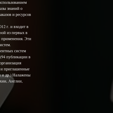
использованием
азы знаний о
аказов и ресурсов
12 г. и входит в
ной из первых в
е применения. Эти
истем.
гентных систем
 (94 публикации в
 организация
х и приглашенные
и и др.) Налажены
ехии, Англии,