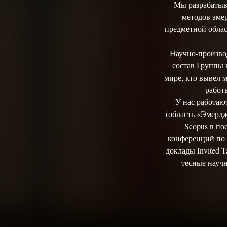
Мы разрабатыв
методов эме
предметной облас
Научно-производ
состав Группы 
мире, кто вывел 
работ
У нас работаю
(область «Эмердж
Scopus в по
конференций по 
доклады Invited 
тесные научн